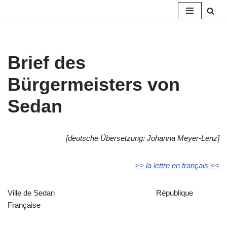
Zum
Inhalt
springen
Brief des
Bürgermeisters von
Sedan
[deutsche Übersetzung: Johanna Meyer-Lenz]
>> la lettre en français <<
Ville de Sedan République
Française